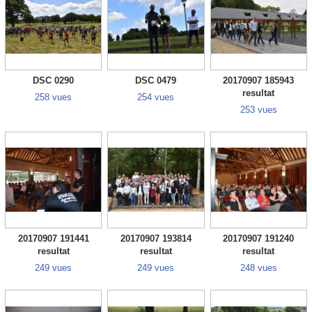
DSC 0290
DSC 0479
20170907 185943
resultat
258 vues
254 vues
253 vues
20170907 191441
20170907 193814
20170907 191240
resultat
resultat
resultat
249 vues
249 vues
248 vues