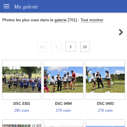

Ma galerie
Photos les plus vues dans la
galerie
[701]
-
Tout montrer

DSC 0301
DSC 0494
DSC 0493
295 vues
279 vues
278 vues